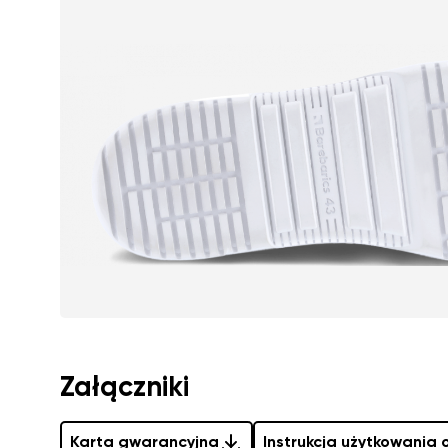
Ocena opisowa
Wyrażam zgodę 
Ocena
Wyrażam zgodę 
Załączniki
Karta gwarancyjna
Instrukcja użytkowania