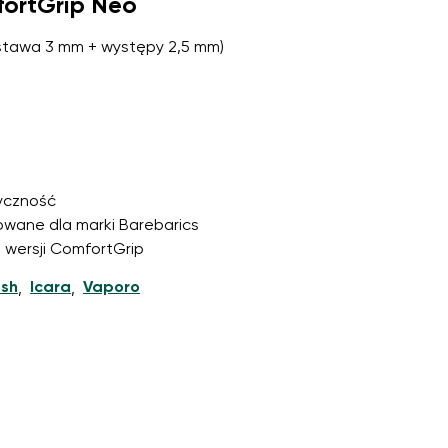
fortGrip Neo
stawa 3 mm + występy 2,5 mm)
unki
i ich publikację.
unki
i ich publikację.
yczność
towane dla marki Barebarics
j wersji ComfortGrip
esh
Icara
Vaporo
,
,