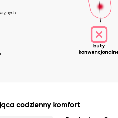
eryjnych
buty
konwencjonaln
a
Twój adres e-mail
Wariant
Zmień region
ia
Wybierz kraj dostawy
jąca codzienny komfort