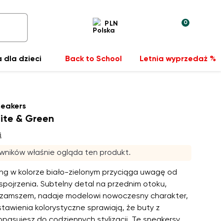
0
PLN
 dla dzieci
Back to School
Letnia wyprzedaż %
neakers
ite & Green
i
wników właśnie ogląda ten produkt.
ing w kolorze biało-zielonym przyciąga uwagę od
spojrzenia. Subtelny detal na przednim otoku,
 zamszem, nadaje modelowi nowoczesny charakter,
tawienia kolorystyczne sprawiają, że buty z
pasujesz do codziennych stylizacji. Te sneakersy