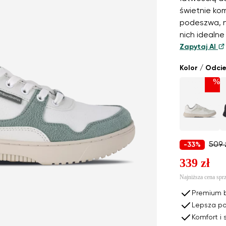
świetnie ko
podeszwa, ne
nich idealne
Zapytaj AI
Kolor / Odci
%
509 
-33%
339 zł
Najniższa cena spr
Premium b
Lepsza p
Komfort i