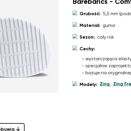
Barebarics - Com
Wybierz język
Grubość:
5,5 mm (pod
Materiał:
guma
na przetwarzanie moich danych osobowych w rozumieniu
te war
Zmień
Sezon:
cały rok
Cechy:
na przetwarzanie moich danych osobowych w rozumieniu
te war
- wystarczająca elast
- specjalnie zaprojek
Dodaj ocenę
- bazuje na oryginalne
Zing
Zing Fr
Modely:
,
 obuwia