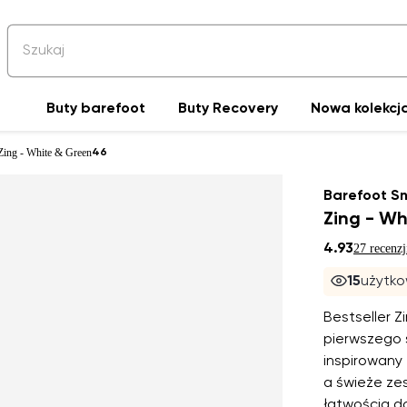
Buty barefoot
Buty Recovery
Nowa kolekcja
 Zing - White & Green
46
Barefoot S
Zing - Wh
4.93
27 recenzj
15
użytko
Bestseller Z
pierwszego 
inspirowany
a świeże zes
łatwością do