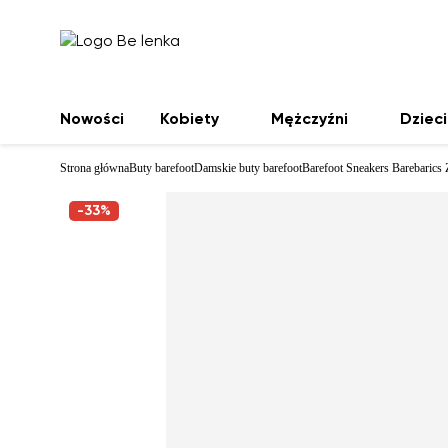
Nowości
Kobiety
Mężczyźni
Dzieci
Strona główna
Buty barefoot
Damskie buty barefoot
Barefoot Sneakers Barebarics
-33%