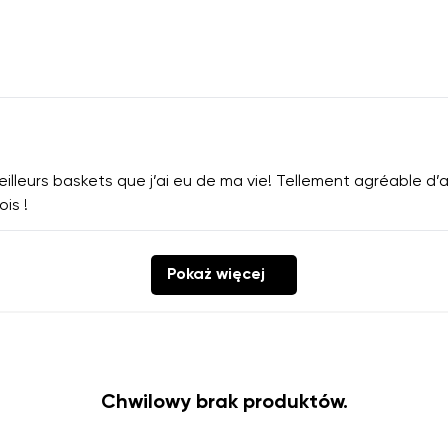
lleurs baskets que j’ai eu de ma vie! Tellement agréable d’av
ois !
Pokaż więcej
Chwilowy brak produktów.