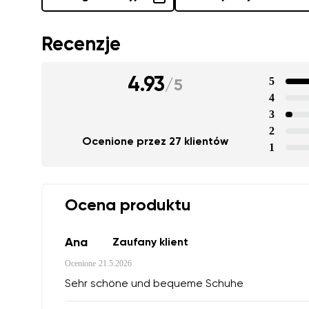
Recenzje
4.93
5
/
5
4
3
2
Ocenione przez 27 klientów
1
Ocena produktu
Ana
Zaufany klient
Ocenione
21.5.2026
Sehr schöne und bequeme Schuhe