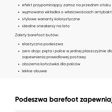
efekt przypominający zamsz na przednim otoku
wyjmowana wkładka o właściwościach antybakt
stylowe warianty kolorystyczne
idealne sneakersy na lato
Zalety barefoot butów:
elastyczna podeszwa
zero drop: pięta i palce w jednej płaszczyźnie dl
Imię i nazwisko
zapewnienia prawidłowej postawy
Imię
obszerna końcówka dla palców
lekkie obuwie
Wariant
Numer zamówien
Podeszwa barefoot zapewnia
Pytanie