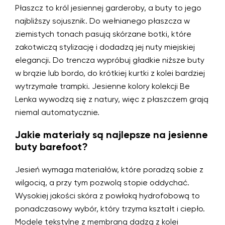
Płaszcz to król jesiennej garderoby, a buty to jego
najbliższy sojusznik. Do wełnianego płaszcza w
ziemistych tonach pasują skórzane botki, które
zakotwiczą stylizację i dodadzą jej nuty miejskiej
elegancji. Do trencza wypróbuj gładkie niższe buty
w brązie lub bordo, do krótkiej kurtki z kolei bardziej
wytrzymałe trampki. Jesienne kolory kolekcji Be
Lenka wywodzą się z natury, więc z płaszczem grają
niemal automatycznie.
Jakie materiały są najlepsze na jesienne
buty barefoot?
Jesień wymaga materiałów, które poradzą sobie z
wilgocią, a przy tym pozwolą stopie oddychać.
Wysokiej jakości skóra z powłoką hydrofobową to
ponadczasowy wybór, który trzyma kształt i ciepło.
Modele tekstylne z membraną dadzą z kolei