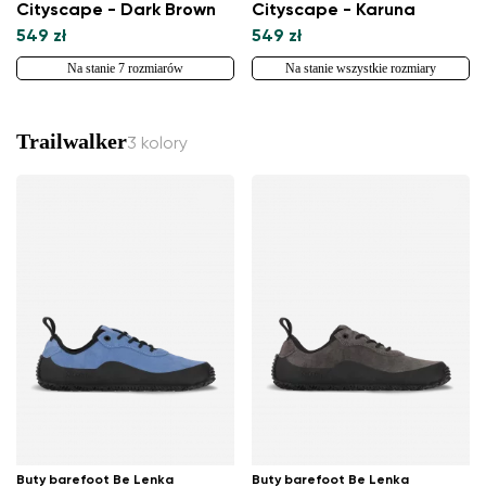
Wybierz język
Cityscape - Dark Brown
Cityscape - Karuna
549 zł
549 zł
Na stanie 7 rozmiarów
Na stanie wszystkie rozmiary
Zmień
Trailwalker
3 kolory
Buty barefoot Be Lenka
Buty barefoot Be Lenka