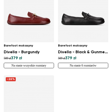
Barefoot mokasyny
Barefoot mokasyny
Divella - Burgundy
Divella - Black & Gunmetal
379 zł
379 zł
509 zł
509 zł
Na stanie wszystkie rozmiary
Na stanie 6 rozmiarów
-26%