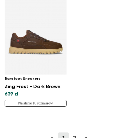
Barefoot Sneakers
Zing Frost - Dark Brown
639 zł
Na stanie 10 rozmiarów
«
1
2
»