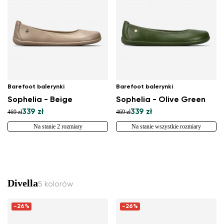
Barefoot balerynki
Barefoot balerynki
Sophelia - Beige
Sophelia - Olive Green
339 zł
339 zł
469 zł
469 zł
Na stanie 2 rozmiary
Na stanie wszystkie rozmiary
Divella
5 kolorów
-26%
-26%