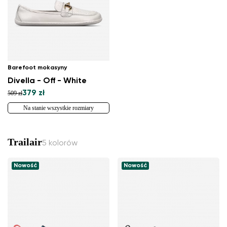
Barefoot mokasyny
Divella - Off - White
379 zł
509 zł
Na stanie wszystkie rozmiary
Trailair
5 kolorów
Nowość
Nowość