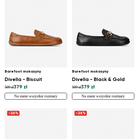
Barefoot mokasyny
Barefoot mokasyny
Divella - Biscuit
Divella - Black & Gold
379 zł
379 zł
509 zł
509 zł
Na stanie wszystkie rozmiary
Na stanie wszystkie rozmiary
-26%
-26%