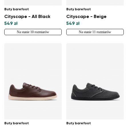
Buty barefoot
Buty barefoot
Cityscape - All Black
Cityscape - Beige
549 zł
549 zł
Na stanie 10 rozmiarów
Na stanie 11 rozmiarów
Zmień region
Wybierz kraj dostawy
Buty barefoot
Buty barefoot