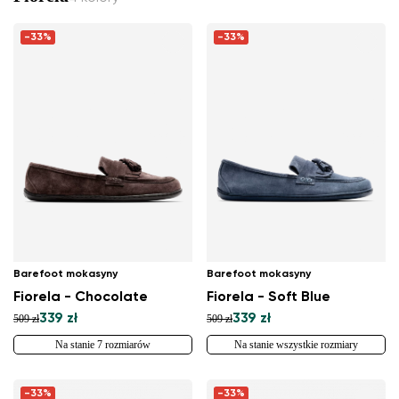
-33%
-33%
Barefoot mokasyny
Barefoot mokasyny
Fiorela - Chocolate
Fiorela - Soft Blue
339 zł
339 zł
509 zł
509 zł
Na stanie 7 rozmiarów
Na stanie wszystkie rozmiary
-33%
-33%