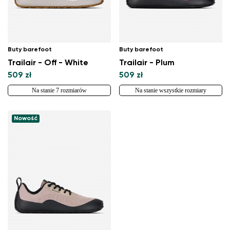
Buty barefoot
Buty barefoot
Trailair - Off - White
Trailair - Plum
509 zł
509 zł
Na stanie 7 rozmiarów
Na stanie wszystkie rozmiary
Nowość