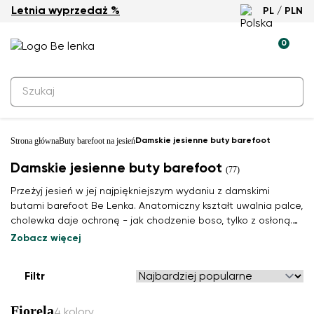
Letnia wyprzedaż %
PL / PLN
0
Strona główna
Buty barefoot na jesień
Damskie jesienne buty barefoot
Damskie jesienne buty barefoot
(77)
Przeżyj jesień w jej najpiękniejszym wydaniu z damskimi
butami barefoot Be Lenka. Anatomiczny kształt uwalnia palce,
cholewka daje ochronę - jak chodzenie boso, tylko z osłoną.
Twoja para na złotą jesień.
Zobacz więcej
Filtr
Fiorela
4 kolory