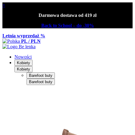
×
Darmowa dostawa od 419 zł
Back to School – do -30%
Letnia wyprzedaż %
PL / PLN
Nowości
Kobiety
Kobiety
Barefoot buty
Barefoot buty