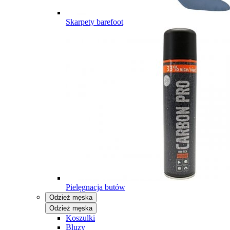
Skarpety barefoot
Pielęgnacja butów
Odzież męska
Odzież męska
Koszulki
Bluzy