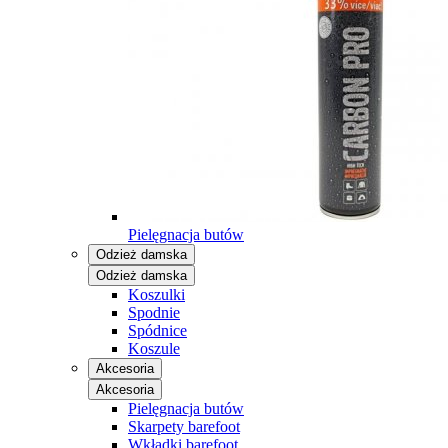
Pielęgnacja butów
Odzież damska
Odzież damska
Koszulki
Spodnie
Spódnice
Koszule
Akcesoria
Akcesoria
Pielęgnacja butów
Skarpety barefoot
Wkładki barefoot