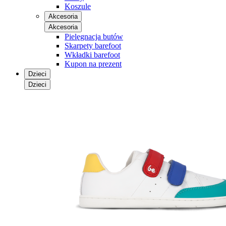
Koszule
Akcesoria
Akcesoria
Pielęgnacja butów
Skarpety barefoot
Wkładki barefoot
Kupon na prezent
Dzieci
Dzieci