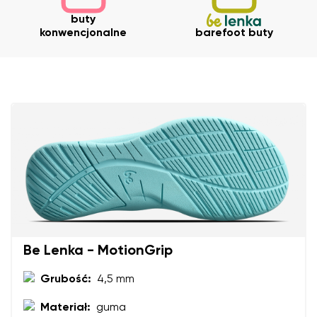
Wybierz kraj dostawy
Wariant
buty
konwencjonalne
barefoot buty
Ocena opisowa
Wybierz język
Pytanie
Ocena
Zmień
Wyrażam zgodę na przetwarzanie moich danych
osobowych w rozumieniu
te warunki
i ich publikację.
Wyrażam zgodę na przetwarzanie moich danych
osobowych w rozumieniu
te warunki
i ich publikację.
Be Lenka - MotionGrip
Dodaj ocenę
Grubość:
4,5 mm
Materiał:
guma