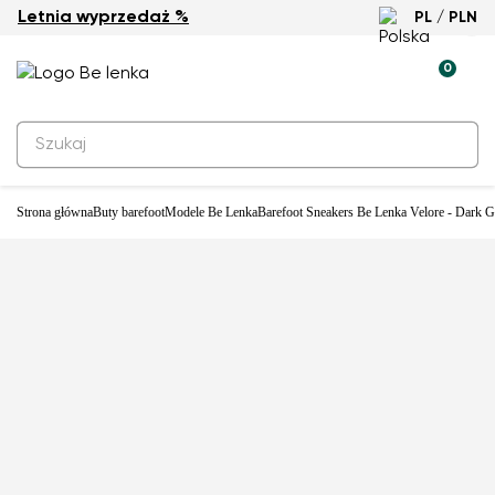
Letnia wyprzedaż %
PL / PLN
Nowość
0
Strona główna
Buty barefoot
Modele Be Lenka
Barefoot Sneakers Be Lenka Velore - Dark G