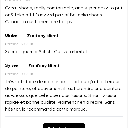
Ocenione
5.6.2026
Great shoes, really comfortable, and super easy to put
on& take off. It's my 3rd pair of BeLenka shoes.
Canadian customers are happy!
Ulrike
Zaufany klient
Ocenione
13.7.2026
Sehr bequemer Schuh. Gut verarbeitet.
Sylvie
Zaufany klient
Ocenione
19.7.2026
Très satisfaite de mon choix à part que j’ai fait l’erreur
de pointure, effectivement il faut prendre une pointure
au-dessus que celle que nous faisons. Sinon livraison
rapide et bonne qualité, vraiment rien à redire. Sans
hésiter, je recommande cette marque.