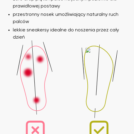
prawidłowej postawy
przestronny nosek umożliwiający naturalny ruch
palców
lekkie sneakersy idealne do noszenia przez cały
dzień
Imię i nazwisko
Imię
Wariant
Twój adres e-mail
Zmień region
Numer zamówienia