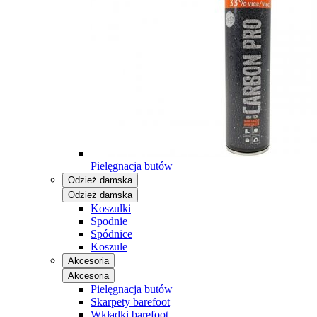
Pielęgnacja butów
Odzież damska
Odzież damska
Koszulki
Spodnie
Spódnice
Koszule
Akcesoria
Akcesoria
Pielęgnacja butów
Skarpety barefoot
Wkładki barefoot