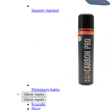
Skarpety barefoot
Pielęgnacja butów
Odzież męska
Odzież męska
Koszulki
Bluzy