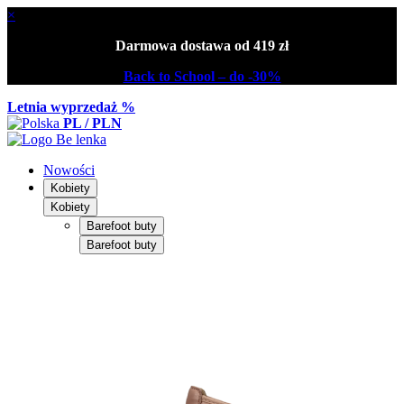
×
Darmowa dostawa od 419 zł
Back to School – do -30%
Letnia wyprzedaż %
PL / PLN
Nowości
Kobiety
Kobiety
Barefoot buty
Barefoot buty