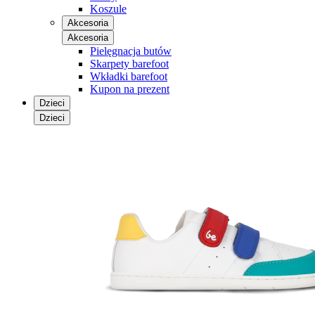
Koszule
Akcesoria
Akcesoria
Pielęgnacja butów
Skarpety barefoot
Wkładki barefoot
Kupon na prezent
Dzieci
Dzieci