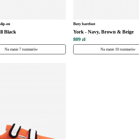
slip-on
Buty barefoot
Zmień
ll Black
York - Navy, Brown & Beige
809 zł
Na stanie 7 rozmiarów
Na stanie 10 rozmiarów