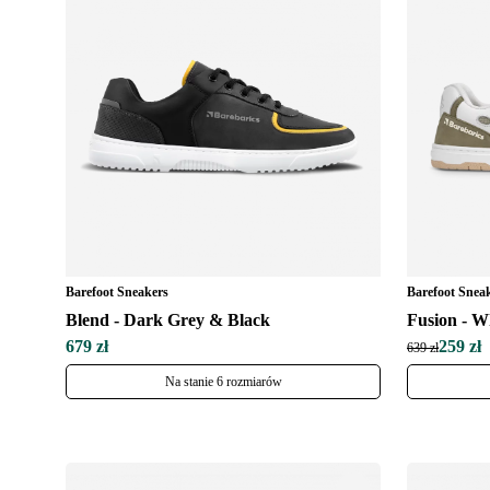
Barefoot Sneakers
Barefoot Snea
Blend - Dark Grey & Black
Fusion - 
679 zł
259 zł
639 zł
Na stanie 6 rozmiarów