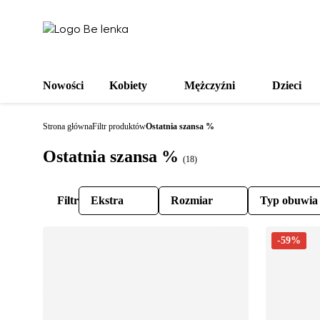
Nowości
Kobiety
Mężczyźni
Dzieci
Strona główna
Filtr produktów
Ostatnia szansa %
Ostatnia szansa %
(18)
Filtr
Ekstra
Rozmiar
Typ obuwia
-59%