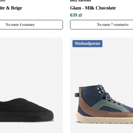
kers
Buty barefoot
te & Beige
Glam - Milk Chocolate
639 zł
Na stanie 4 rozmiary
Na stanie 7 rozmiarów
Wodoodporne
Zmień region
Wybierz kraj dostawy
Wybierz język