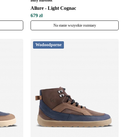
Buty barefoot
Allure - Light Cognac
679 zł
Na stanie wszystkie rozmiary
Wodoodporne