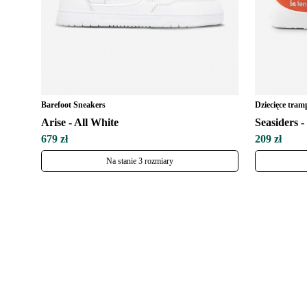
Barefoot Sneakers
Dziecięce tram
Arise - All White
Seasiders 
679 zł
209 zł
Na stanie 3 rozmiary