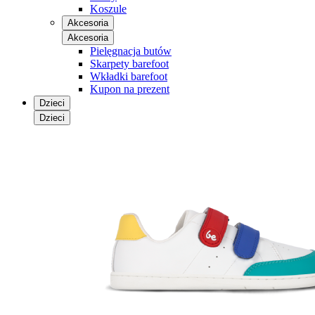
Koszule
Akcesoria
Akcesoria
Pielęgnacja butów
Skarpety barefoot
Wkładki barefoot
Kupon na prezent
Dzieci
Dzieci