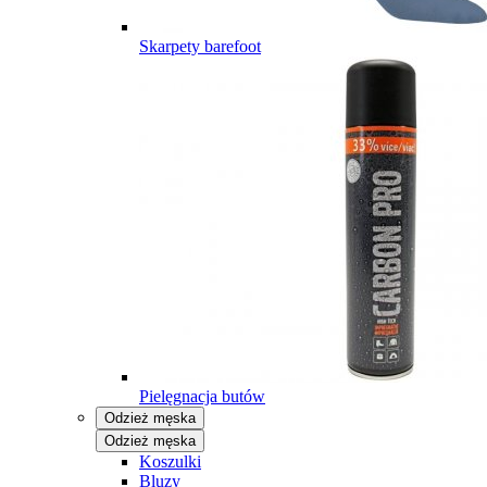
Skarpety barefoot
Pielęgnacja butów
Odzież męska
Odzież męska
Koszulki
Bluzy