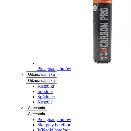
Pielęgnacja butów
Odzież damska
Odzież damska
Koszulki
Spodnie
Spódnice
Koszule
Akcesoria
Akcesoria
Pielęgnacja butów
Skarpety barefoot
Wkładki barefoot