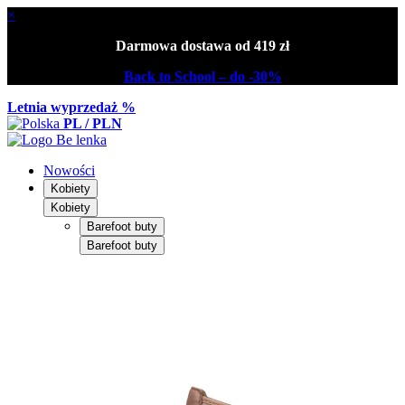
×
Darmowa dostawa od 419 zł
Back to School – do -30%
Letnia wyprzedaż %
PL / PLN
Nowości
Kobiety
Kobiety
Barefoot buty
Barefoot buty