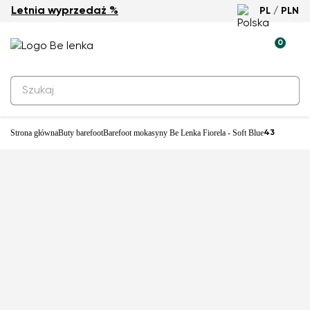
Letnia wyprzedaż %
PL / PLN
-33%
0
Strona główna
Buty barefoot
Barefoot mokasyny Be Lenka Fiorela - Soft Blue
43