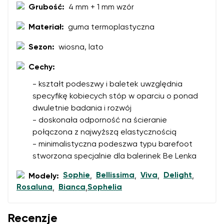
Grubość:
4 mm + 1 mm wzór
Materiał:
guma termoplastyczna
Sezon:
wiosna, lato
Cechy:
- kształt podeszwy i baletek uwzględnia
specyfikę kobiecych stóp w oparciu o ponad
dwuletnie badania i rozwój
- doskonała odporność na ścieranie
połączona z najwyższą elastycznością
- minimalistyczna podeszwa typu barefoot
stworzona specjalnie dla balerinek Be Lenka
Sophie
Bellissima
Viva
Delight
Modely:
,
,
,
,
Rosaluna
Bianca
Sophelia
,
,
Recenzje