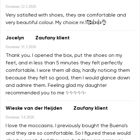
Ocenione
22.5.2026
Very satisfied with shoes, they are comfortable and
very beautiful colour. My choice nr.1🥰👍👍👌
Jocelyn
Zaufany klient
Ocenione
31.5.2026
Thank you. I opened the box, put the shoes on my
feet, and in less than 5 minutes they felt perfectly
comfortable. I wore them all day, hardly noticing them
because they felt so good, then I would glance down
and admire them. Feeling glad my daughter
recommended you to me ✨✨✨✨✨
Wieske van der Heijden
Zaufany klient
Ocenione
5.6.2026
I love the moccasins. I previously bought the Buena's
and they are so comfortable. So I figured these would