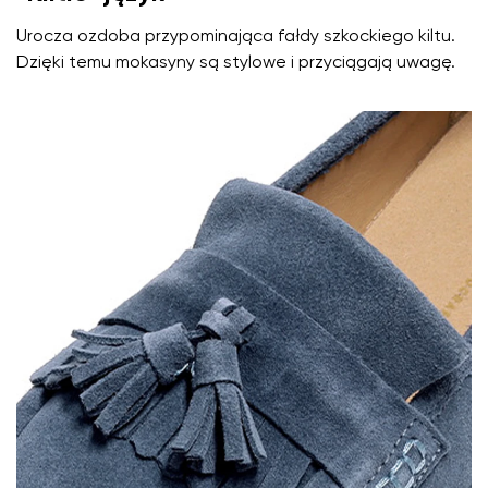
Urocza ozdoba przypominająca fałdy szkockiego kiltu.
Dzięki temu mokasyny są stylowe i przyciągają uwagę.
Imię i nazwisko
Imię
Wariant
Twój adres e-mail
Zmień region
Numer zamówienia
Wybierz kraj dostawy
Wariant
Ocena opisowa
Wybierz język