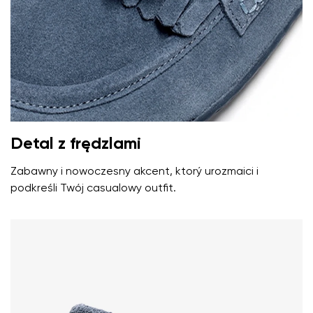
Pytanie
Ocena
Zmień
Wyrażam zgodę na przetwarzanie moich danych
osobowych w rozumieniu
te warunki
i ich publikację.
Wyrażam zgodę na przetwarzanie moich danych
osobowych w rozumieniu
te warunki
i ich publikację.
Detal z frędzlami
Dodaj ocenę
Zabawny i nowoczesny akcent, ktorý urozmaici i
podkreśli Twój casualowy outfit.