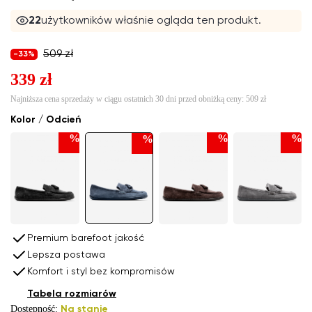
22
użytkowników właśnie ogląda ten produkt.
509 zł
-33%
339 zł
Najniższa cena sprzedaży w ciągu ostatnich 30 dni przed obniżką ceny:
509 zł
Kolor / Odcień
%
%
%
%
Premium barefoot jakość
Lepsza postawa
Komfort i styl bez kompromisów
Tabela rozmiarów
Dostępność:
Na stanie