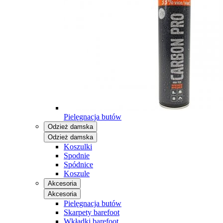
Pielęgnacja butów
Odzież damska
Odzież damska
Koszulki
Spodnie
Spódnice
Koszule
Akcesoria
Akcesoria
Pielęgnacja butów
Skarpety barefoot
Wkładki barefoot