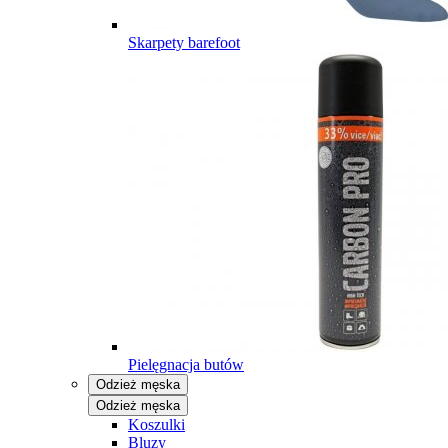
Skarpety barefoot
Pielęgnacja butów
Odzież męska
Odzież męska
Koszulki
Bluzy