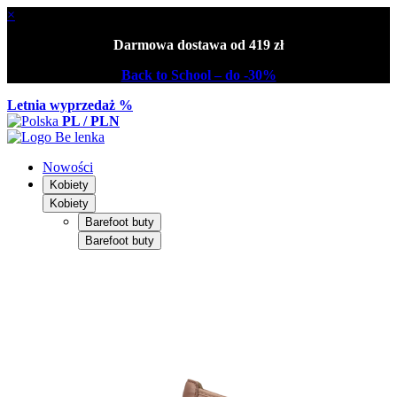
×
Darmowa dostawa od 419 zł
Back to School – do -30%
Letnia wyprzedaż %
PL / PLN
Nowości
Kobiety
Kobiety
Barefoot buty
Barefoot buty