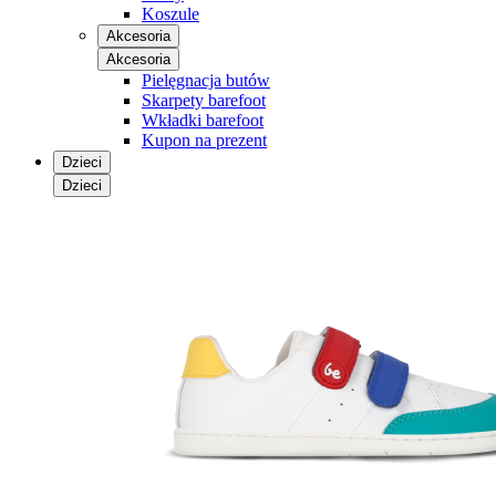
Koszule
Akcesoria
Akcesoria
Pielęgnacja butów
Skarpety barefoot
Wkładki barefoot
Kupon na prezent
Dzieci
Dzieci