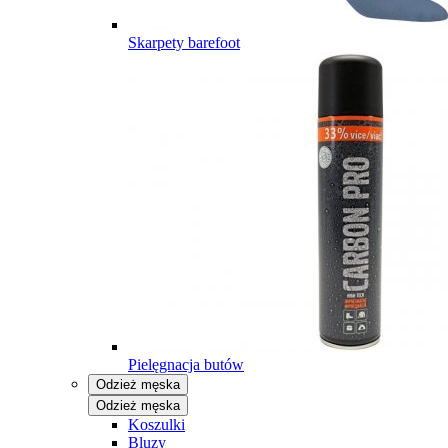
Skarpety barefoot
Pielęgnacja butów
Odzież męska
Odzież męska
Koszulki
Bluzy