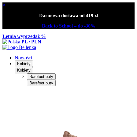
×
Darmowa dostawa od 419 zł
Back to School – do -30%
Letnia wyprzedaż %
PL / PLN
Nowości
Kobiety
Kobiety
Barefoot buty
Barefoot buty