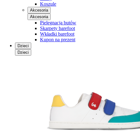
Koszule
Akcesoria
Akcesoria
Pielęgnacja butów
Skarpety barefoot
Wkładki barefoot
Kupon na prezent
Dzieci
Dzieci