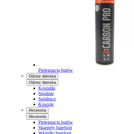
Pielęgnacja butów
Odzież damska
Odzież damska
Koszulki
Spodnie
Spódnice
Koszule
Akcesoria
Akcesoria
Pielęgnacja butów
Skarpety barefoot
Wkładki barefoot