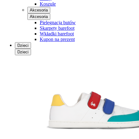
Koszule
Akcesoria
Akcesoria
Pielęgnacja butów
Skarpety barefoot
Wkładki barefoot
Kupon na prezent
Dzieci
Dzieci