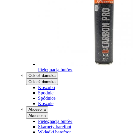
Pielęgnacja butów
Odzież damska
Odzież damska
Koszulki
Spodnie
Spódnice
Koszule
Akcesoria
Akcesoria
Pielęgnacja butów
Skarpety barefoot
Wkładki barefoot