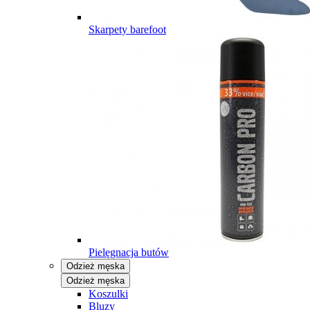
Skarpety barefoot
Pielęgnacja butów
Odzież męska
Odzież męska
Koszulki
Bluzy