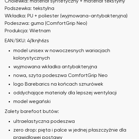
Cholewka: materiał syntetyczny + materiał tekstylny
Podszewka: tekstylna
Wkładka: PU + poliester (wyjmowana-antybakteryjna)
Podeszwa: guma (ComfortGrip Neo)
Produkcja: Wietnam
EAN/SKU: 4j1knjh6zs
model unisex w nowoczesnych wariacjach
kolorystycznych
wyjmowana wkładka antybakteryjna
nowa, szyta podeszwa ComfortGrip Neo
logo Barebarics na końcach sznurówek
oddychające materiały dla lepszej wentylacji
model wegański
Zalety barefoot butów:
ultraelastyczna podeszwa
zero drop: pięta i palce w jednej płaszczyźnie dla
prawidłowej postawy