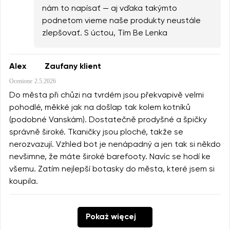
nám to napísať — aj vďaka takýmto
podnetom vieme naše produkty neustále
zlepšovať. S úctou, Tím Be Lenka
Alex
Zaufany klient
Ocenione
2.5.2026
Do města při chůzi na tvrdém jsou překvapivě velmi
pohodlé, měkké jak na došlap tak kolem kotníků
(podobné Vanskám). Dostatečně prodyšné a špičky
správně široké. Tkaničky jsou ploché, takže se
nerozvazují. Vzhled bot je nenápadný a jen tak si někdo
nevšimne, že máte široké barefooty. Navíc se hodí ke
všemu. Zatím nejlepší botasky do města, které jsem si
koupila.
Pokaż więcej