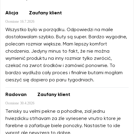
Alicja
Zaufany klient
Ocenione
16.7.2026
Wszystko było w porządku. Odpowiedzi na maile
dostaławalam szybko. Buty są super. Bardzo wygodne,
polecam rozmiar większe. Mam lepszy komfort
chodzenia. Jedyny minus to fakt, że nie można
wymienić produktu na inny rozmiar tylko zwrócić,
czekać na zwrot środków i zamówić ponownie. To
bardzo wydłuża cały proces i finalnie butami mogłam
cieszyć się dopiero po paru tygodniach.
Radovan
Zaufany klient
Ocenione
30.4.2026
Tenisky su velmi pekne a pohodlne, zial jednu
hviezdicku strhavam za zle vyriesene vnutro ktore je
farebne a zafarbuje biele ponozky. Nastastie to ide
vyprat ale nevyzera to dobre.