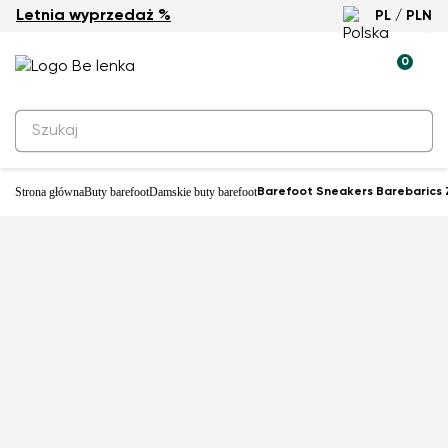
Letnia wyprzedaż %
PL / PLN
Nowość
0
Strona główna
Buty barefoot
Damskie buty barefoot
Barefoot Sneakers Barebarics Z