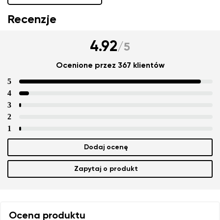
Wyrażam zgodę na przetwarzanie moich danych
osobowych w rozumieniu
te warunki
i ich publikację.
Recenzje
Wyrażam zgodę na przetwarzanie moich danych
osobowych w rozumieniu
te warunki
i ich publikację.
4.92
/
5
Dodaj ocenę
Ocenione przez 367 klientów
5
4
3
2
1
Dodaj ocenę
Zapytaj o produkt
Ocena produktu