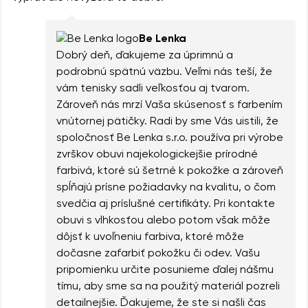
Be Lenka
Dobrý deň, ďakujeme za úprimnú a
podrobnú spätnú väzbu. Veľmi nás teší, že
vám tenisky sadli veľkosťou aj tvarom.
Zároveň nás mrzí Vaša skúsenosť s farbením
vnútornej pätičky. Radi by sme Vás uistili, že
spoločnosť Be Lenka s.r.o. používa pri výrobe
zvrškov obuvi najekologickejšie prírodné
farbivá, ktoré sú šetrné k pokožke a zároveň
spĺňajú prísne požiadavky na kvalitu, o čom
svedčia aj príslušné certifikáty. Pri kontakte
obuvi s vlhkosťou alebo potom však môže
dôjsť k uvoľneniu farbiva, ktoré môže
dočasne zafarbiť pokožku či odev. Vašu
pripomienku určite posunieme ďalej nášmu
tímu, aby sme sa na použitý materiál pozreli
detailnejšie. Ďakujeme, že ste si našli čas