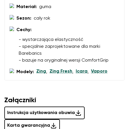
Imię i nazwisko
Materiał:
guma
Sezon:
cały rok
Imię
Wariant
Cechy:
Twój adres e-mail
- wystarczająca elastyczność
- specjalnie zaprojektowane dla marki
Zmień region
Barebarics
Numer zamówienia
- bazuje na oryginalnej wersji ComfortGrip
Wybierz kraj dostawy
Wariant
Zing
Zing Fresh
Icara
Vaporo
Modely:
,
,
,
Ocena opisowa
Wybierz język
Pytanie
Załączniki
Instrukcja użytkowania obuwia
Ocena
Karta gwarancyjna
Zmień