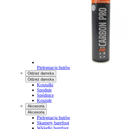
Pielęgnacja butów
Odzież damska
Odzież damska
Koszulki
Spodnie
Spódnice
Koszule
Akcesoria
Akcesoria
Pielęgnacja butów
Skarpety barefoot
Wkładki barefoot