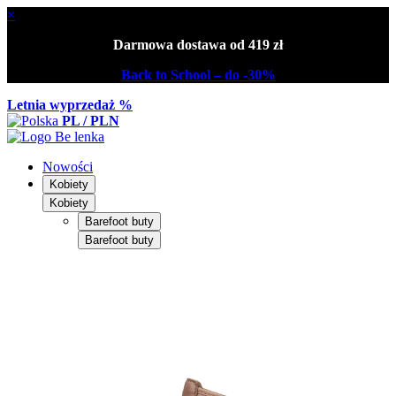
×
Darmowa dostawa od 419 zł
Back to School – do -30%
Letnia wyprzedaż %
PL / PLN
Nowości
Kobiety
Kobiety
Barefoot buty
Barefoot buty