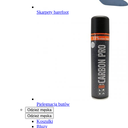
Skarpety barefoot
Pielęgnacja butów
Odzież męska
Odzież męska
Koszulki
Bluzy