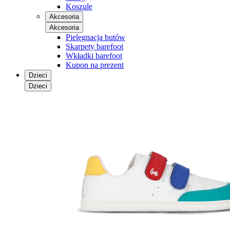
Koszule
Akcesoria
Akcesoria
Pielęgnacja butów
Skarpety barefoot
Wkładki barefoot
Kupon na prezent
Dzieci
Dzieci