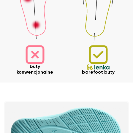
Imię i nazwisko
Imię
Wariant
buty
Twój adres e-mail
konwencjonalne
barefoot buty
Zmień region
Numer zamówienia
Wybierz kraj dostawy
Wariant
Ocena opisowa
Wybierz język
Pytanie