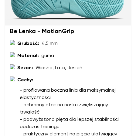
Ocena
Be Lenka - MotionGrip
Zmień
Wyrażam zgodę na przetwarzanie moich danych
osobowych w rozumieniu
te warunki
i ich publikację.
Grubość:
4,5 mm
Wyrażam zgodę na przetwarzanie moich danych
osobowych w rozumieniu
te warunki
i ich publikację.
Materiał:
guma
Sezon:
Wiosna, Lato, Jesień
Dodaj ocenę
Cechy:
- profilowana boczna linia dla maksymalnej
elastyczności
- ochronny otok na nosku zwiększający
trwałość
- podwyższona pięta dla lepszej stabilności
podczas treningu
- praktyczny element na pięcie ułatwiający