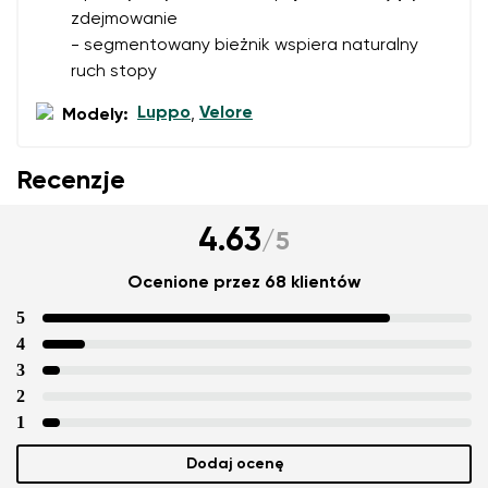
zdejmowanie
- segmentowany bieżnik wspiera naturalny
ruch stopy
Luppo
Velore
Modely:
,
Recenzje
4.63
/
5
Ocenione przez 68 klientów
5
4
3
2
1
Dodaj ocenę