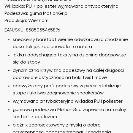
Wkładka: PU + poliester wyjmowana antybakteryjna
Podeszwa: guma MotionGrip
Produkcja: Wietnam
EAN/SKU: 8585055465896
sneakersy barefoot wiernie odwzorowują chodzenie
boso tak jak zaplanowała to natura
lekka i oddychająca tekstylna dzianina dopasowuje
się do stopy
dynamiczna krzywizna podeszwy na całej długości
poprawia elastyczność na boki twist move
podwyższony profil podeszwy w pięcie stabilizuje
stopę i ułatwia zdejmowanie sneakersów
wyjmowana antybakteryjna wkładka PU i poliester
gumowa podeszwa MotionGrip zapewnia naturalny
kontakt z podłożem
bieżnik zaprojektowany z myślą o dobrej
przyczepności podczas treningu i chodzenia