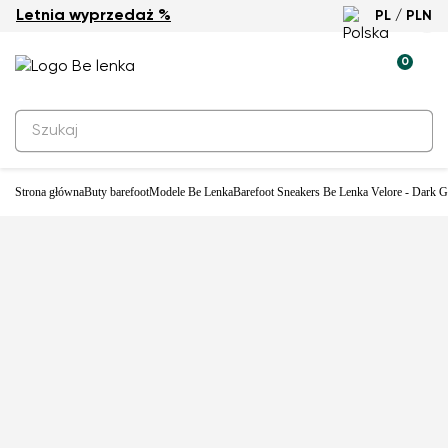
Letnia wyprzedaż %
PL / PLN
Nowość
0
Strona główna
Buty barefoot
Modele Be Lenka
Barefoot Sneakers Be Lenka Velore - Dark G