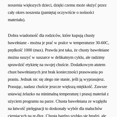
noszenia większych dzieci, dzięki czemu może służyć przez
cały okres noszenia (pamiętaj oczywiście o nośności
materiału).
Dobra wiadomość dla rodziców, które kupują chusty
bawełniane - można je prać w pralce w temperaturze 30-60C,
prędkość 1000 (max). Prawda jest taka, że chusty bawełniane
można suszyć w suszarce w delikatnym cyklu, ale radzimy
sprawdzić etykietę na swojej chuście. Dodatkowym atutem
chust bawełnianych jest brak konieczności prasowania po
praniu. Jednak nic się złego nie stanie, jeśli ją wyprasujesz.
Prasując, nadasz chuście jeszcze większą miękkość. Zawsze
ustawiaj żelazko na minimalną temperaturę i prasuj materiał z
użyciem programu na parze. Chusta bawełniana ze względu
na łatwość pielęgnacji to doskonały wybór dla maluchów
cierpiących na re-flux. Chusta bardzo szybko się brudzi, ale