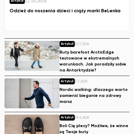
12.10.2018
Artykuł
Odzież do noszenia dzieci i ciąży marki BeLenka
15.5.2026
Artykuł
Buty barefoot ArcticEdge
testowane w ekstremalnych
warunkach. Jak poradziły sobie
na Antarktydzie?
5.5.2026
Artykuł
Nordic walking: dlaczego warto
zamienić bieganie na zdrowy
marsz
28.4.2026
Artykuł
Boli Cię plecy? Możliwe, że winne
są Twoje buty