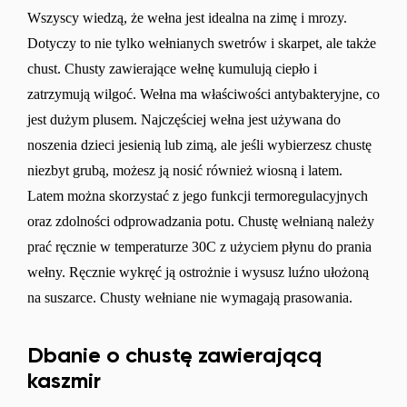
Wszyscy wiedzą, że wełna jest idealna na zimę i mrozy.
Dotyczy to nie tylko wełnianych swetrów i skarpet, ale także
chust. Chusty zawierające wełnę kumulują ciepło i
zatrzymują wilgoć. Wełna ma właściwości antybakteryjne, co
jest dużym plusem. Najczęściej wełna jest używana do
noszenia dzieci jesienią lub zimą, ale jeśli wybierzesz chustę
niezbyt grubą, możesz ją nosić również wiosną i latem.
Latem można skorzystać z jego funkcji termoregulacyjnych
oraz zdolności odprowadzania potu. Chustę wełnianą należy
Zmień region
prać ręcznie w temperaturze 30C z użyciem płynu do prania
Wybierz kraj dostawy
wełny. Ręcznie wykręć ją ostrożnie i wysusz luźno ułożoną
na suszarce. Chusty wełniane nie wymagają prasowania.
Dbanie o chustę zawierającą
Wybierz język
kaszmir