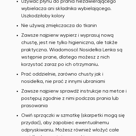
Używać płynu do prania niezawierającego
wybielacza ani składnika wybielającego.
Uszkodziłoby kolory
Nie używaj zmiękczacza do tkanin
Zawsze najpierw wypierz i wyprasuj nową
chustę, jest nie tylko higieniczna, ale także
praktyczna. Wiadomosci! Nosidełka Lenka są
wstępnie prane, dlatego możesz z nich
korzystać zaraz po ich otrzymaniu.
Prać oddzielnie, zarówno chusty jak i
nosidełka, nie prać z innymi ubraniami
Zawsze najpierw sprawdź instrukcje na metce i
postępuj zgodnie z nimi podczas prania lub
prasowania
Owiń sprzączki w szmatkę (skarpetki mogą się
przydać), aby zapobiec ewentualnemu
odpryskiwaniu. Możesz również włożyć całe