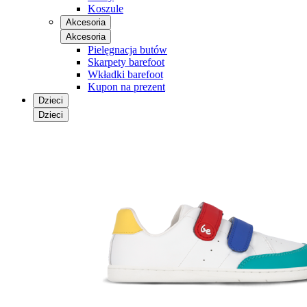
Koszule
Akcesoria
Akcesoria
Pielęgnacja butów
Skarpety barefoot
Wkładki barefoot
Kupon na prezent
Dzieci
Dzieci