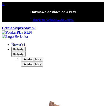
×
Darmowa dostawa od 419 zł
Back to School – do -30%
Letnia wyprzedaż %
PL / PLN
Nowości
Kobiety
Kobiety
Barefoot buty
Barefoot buty