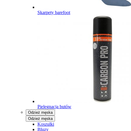
Skarpety barefoot
Pielęgnacja butów
Odzież męska
Odzież męska
Koszulki
Bluzy