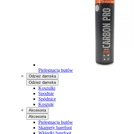
Pielęgnacja butów
Odzież damska
Odzież damska
Koszulki
Spodnie
Spódnice
Koszule
Akcesoria
Akcesoria
Pielęgnacja butów
Skarpety barefoot
Wkładki barefoot