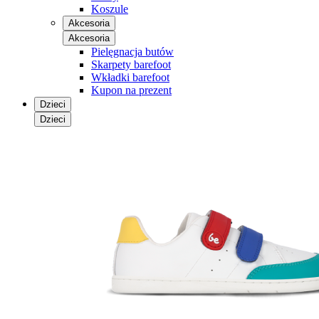
Koszule
Akcesoria
Akcesoria
Pielęgnacja butów
Skarpety barefoot
Wkładki barefoot
Kupon na prezent
Dzieci
Dzieci