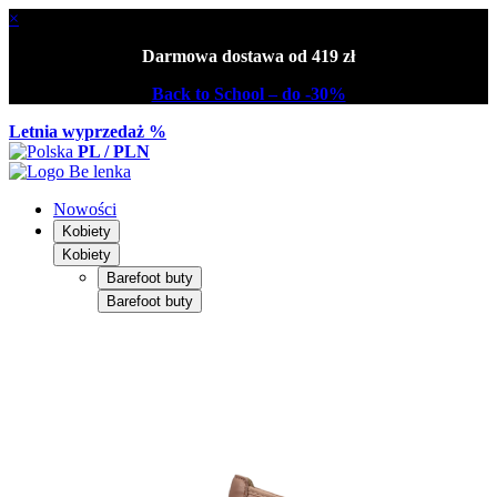
×
Darmowa dostawa od 419 zł
Back to School – do -30%
Letnia wyprzedaż %
PL / PLN
Nowości
Kobiety
Kobiety
Barefoot buty
Barefoot buty