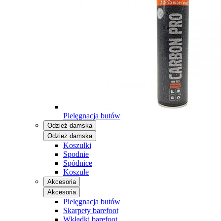
Pielęgnacja butów
Odzież damska
Odzież damska
Koszulki
Spodnie
Spódnice
Koszule
Akcesoria
Akcesoria
Pielęgnacja butów
Skarpety barefoot
Wkładki barefoot