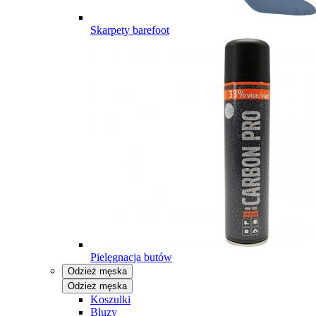
Skarpety barefoot
Pielęgnacja butów
Odzież męska
Odzież męska
Koszulki
Bluzy