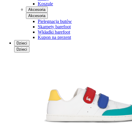
Koszule
Akcesoria
Akcesoria
Pielęgnacja butów
Skarpety barefoot
Wkładki barefoot
Kupon na prezent
Dzieci
Dzieci