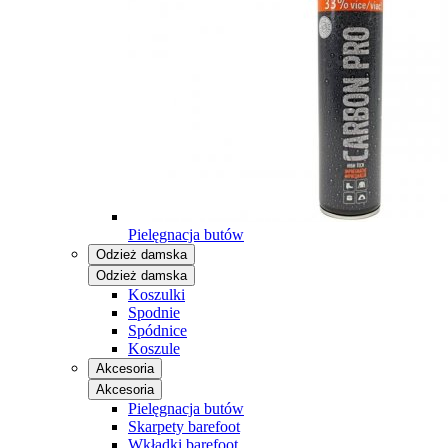
Pielęgnacja butów
Odzież damska
Odzież damska
Koszulki
Spodnie
Spódnice
Koszule
Akcesoria
Akcesoria
Pielęgnacja butów
Skarpety barefoot
Wkładki barefoot