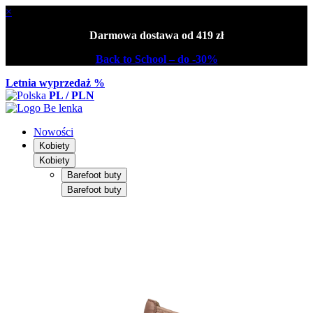
×
Darmowa dostawa od 419 zł
Back to School – do -30%
Letnia wyprzedaż %
PL / PLN
Nowości
Kobiety
Kobiety
Barefoot buty
Barefoot buty