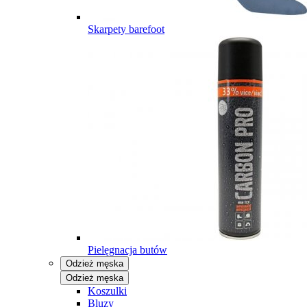
Skarpety barefoot
Pielęgnacja butów
Odzież męska
Odzież męska
Koszulki
Bluzy