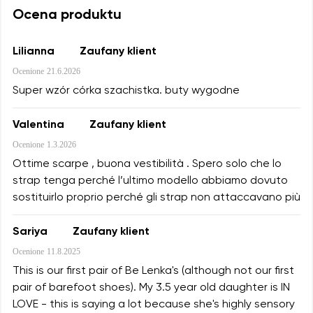
Ocena produktu
Lilianna
Zaufany klient
Ocenione
21.6.2026
Super wzór córka szachistka. buty wygodne
Valentina
Zaufany klient
Ocenione
1.3.2026
Ottime scarpe , buona vestibilità . Spero solo che lo
strap tenga perché l’ultimo modello abbiamo dovuto
sostituirlo proprio perché gli strap non attaccavano più
Sariya
Zaufany klient
Ocenione
11.8.2025
This is our first pair of Be Lenka's (although not our first
pair of barefoot shoes). My 3.5 year old daughter is IN
LOVE - this is saying a lot because she's highly sensory