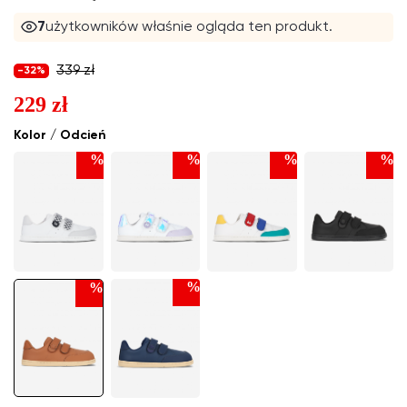
7
użytkowników właśnie ogląda ten produkt.
339 zł
-32%
229 zł
Kolor / Odcień
%
%
%
%
%
%