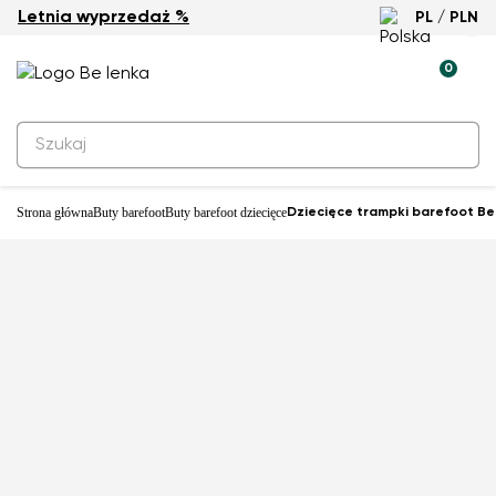
Letnia wyprzedaż %
PL / PLN
-32%
0
Strona główna
Buty barefoot
Buty barefoot dziecięce
Dziecięce trampki barefoot Be