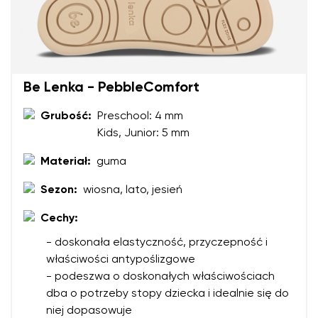
Be Lenka - PebbleComfort
Grubość:
Preschool: 4 mm
Imię i nazwisko
Kids, Junior: 5 mm
Materiał:
guma
Imię
Wariant
Sezon:
wiosna, lato, jesień
Twój adres e-mail
Cechy:
Zmień region
- doskonała elastyczność, przyczepność i
Numer zamówienia
Wybierz kraj dostawy
właściwości antypoślizgowe
Wariant
- podeszwa o doskonałych właściwościach
dba o potrzeby stopy dziecka i idealnie się do
niej dopasowuje