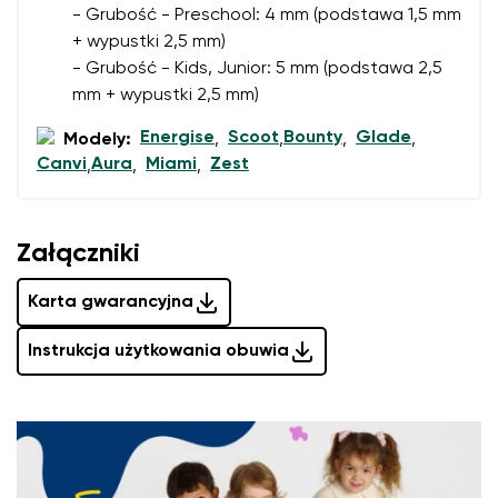
Ocena opisowa
- Grubość - Preschool: 4 mm (podstawa 1,5 mm
Wybierz język
Pytanie
+ wypustki 2,5 mm)
- Grubość - Kids, Junior: 5 mm (podstawa 2,5
mm + wypustki 2,5 mm)
Ocena
Energise
Scoot
Bounty
Glade
Modely:
,
,
,
,
Zmień
Canvi
Aura
Miami
Zest
,
,
,
Wyrażam zgodę na przetwarzanie moich danych
osobowych w rozumieniu
te warunki
i ich publikację.
Wyrażam zgodę na przetwarzanie moich danych
osobowych w rozumieniu
te warunki
i ich publikację.
Załączniki
Karta gwarancyjna
Dodaj ocenę
Instrukcja użytkowania obuwia