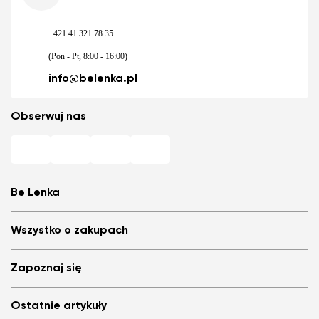
+421 41 321 78 35
(Pon - Pt, 8:00 - 16:00)
info@belenka.pl
Obserwuj nas
Be Lenka
Barefoot sklepy
Wszystko o zakupach
Store Locator
My i nasz zespół
Najczęściej zadawane pytania
Zapoznaj się
Be Lenka w mediach
Logowanie
Cookies
Poleć i dostań zniżke
Blog
Polityka prywatności
Ostatnie artykuły
Ogólne Warunki Sprzedaży
Be Lenka Kids