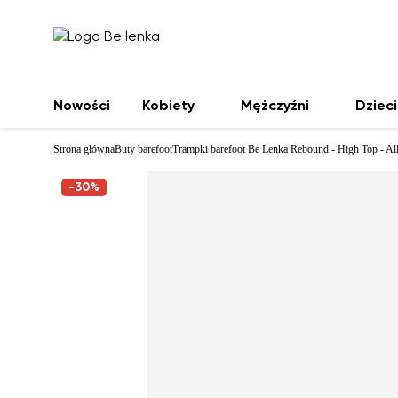
Nowości
Kobiety
Mężczyźni
Dzieci
Strona główna
Buty barefoot
Trampki barefoot Be Lenka Rebound - High Top - Al
-30%