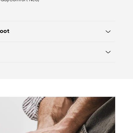
ydayComfort Neo)
foot
odzenie boso
buta zapewnia dużo miejsca na
Instrukcja użytkowania obuwia
deszwy utrzymuje piętę i palce w
 zapewniając prawidłową postawę
a o grubości 5 mm aktywuje
 stopy
zapewniają lepszą funkcjonalność
y
ofilaktyka zmęczenia nóg