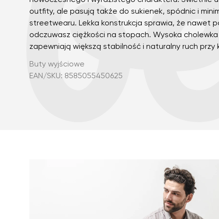
nowoczesnego i wyrazistego charakteru. Świetnie 
outfity, ale pasują także do sukienek, spódnic i min
streetwearu. Lekka konstrukcja sprawia, że nawet p
odczuwasz ciężkości na stopach. Wysoka cholewka 
zapewniają większą stabilność i naturalny ruch przy
Buty wyjściowe
EAN/SKU: 8585055450625
Imię i nazwisko
Imię
Wariant
Numer zamówien
Pytanie