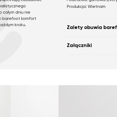
uzupełniają casualowe
Podeszwa: gumowa (Ever
imalistycznego
Produkcja: Wietnam
o całym dniu nie
i barefoot komfort
 każdym kroku.
Zalety obuwia bare
doskonale imitują ch
Załączniki
anatomiczny kształt 
palce
Twój adres e-mail
Karta gwarancyjna
zerowe nachylenie po
Wariant
jednej płaszczyźnie,
podeszwa stymulacyjn
zakończenia nerwowe
Zmień region
elastyczne materiały 
ia
Wybierz kraj dostawy
mięśni i ścięgien stop
lekkość butów jako pr