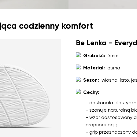
jąca codzienny komfort
Be Lenka - Every
Grubość:
5mm
Materiał:
guma
Sezon:
wiosna, lato, je
Cechy:
- doskonała elastyczn
- szanuje naturalną b
- wzór dostosowany d
propriocepcję
- grip przeznaczony d