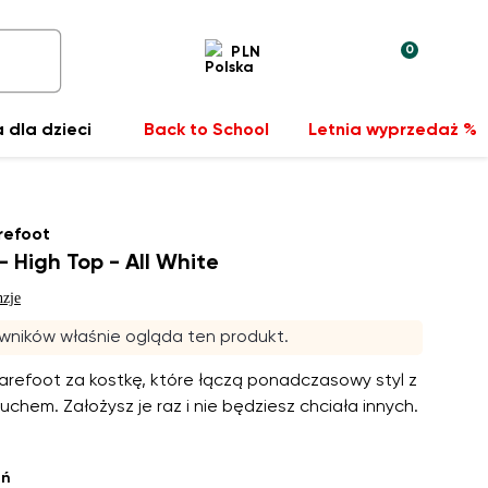
0
PLN
 dla dzieci
Back to School
Letnia wyprzedaż %
refoot
 High Top - All White
nzje
wników właśnie ogląda ten produkt.
arefoot za kostkę, które łączą ponadczasowy styl z
uchem. Założysz je raz i nie będziesz chciała innych.
eń