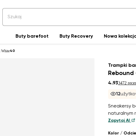
Buty barefoot
Buty Recovery
Nowa kolekcja
l White
40
Trampki ba
Rebound -
4.93
3472 rece
12
użytko
Sneakersy b
naturalnym r
Zapytaj AI
Kolor / Odci