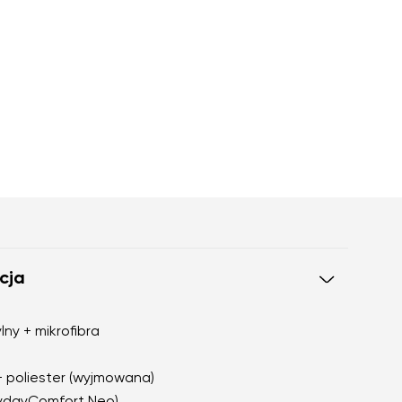
cja
lny + mikrofibra
+ poliester (wyjmowana)