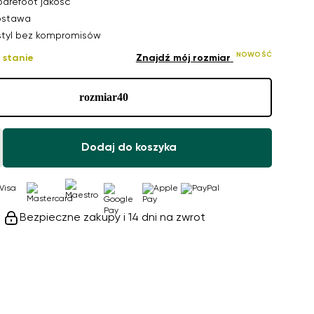
arefoot jakość
ostawa
 styl bez kompromisów
NOWOŚĆ
 stanie
Znajdź mój rozmiar
rozmiar
40
Dodaj do koszyka
Bezpieczne zakupy i 14 dni na zwrot