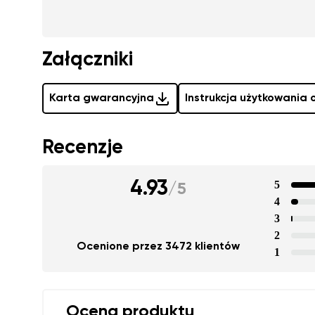
Załączniki
Karta gwarancyjna
Instrukcja użytkowania
Recenzje
4.93
5
/
5
4
3
2
Ocenione przez 3472 klientów
1
Ocena produktu