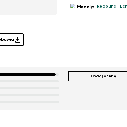
Rebound
Ec
Modely:
,
 obuwia
Dodaj ocenę