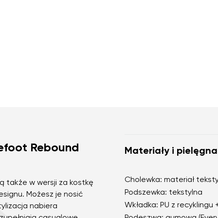
refoot Rebound
Materiały i pielęgna
Cholewka: materiał teksty
 także w wersji za kostkę
Podszewka: tekstylna
signu. Możesz je nosić
Wkładka: PU z recyklingu 
tylizacja nabiera