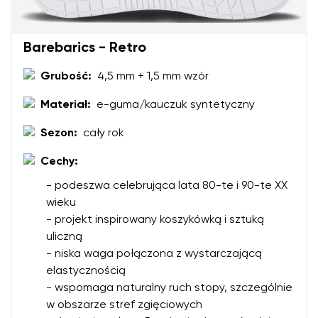
Imię
Wariant
Barebarics - Retro
Twój adres e-mail
Grubość:
4,5 mm + 1,5 mm wzór
Zmień region
Materiał:
e-guma/kauczuk syntetyczny
Numer zamówienia
Wybierz kraj dostawy
Sezon:
cały rok
Wariant
Cechy:
- podeszwa celebrująca lata 80-te i 90-te XX
Ocena opisowa
Wybierz język
wieku
Pytanie
- projekt inspirowany koszykówką i sztuką
uliczną
- niska waga połączona z wystarczającą
elastycznością
Ocena
Zmień
- wspomaga naturalny ruch stopy, szczególnie
Wyrażam zgodę na przetwarzanie moich danych
w obszarze stref zgięciowych
osobowych w rozumieniu
te warunki
i ich publikację.