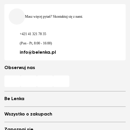
Masz więcej pytań? Skontaktuj się z nami.
+421 41 321 78 35
(Pon - Pt, 8:00 - 16:00)
info@belenka.pl
Obserwuj nas
Be Lenka
Barefoot sklepy
Wszystko o zakupach
Store Locator
My i nasz zespół
Najczęściej zadawane pytania
Zapoznaj się