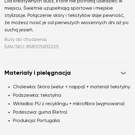
Dla kreatywnych dusz, które nie potrafią usiedzieć w
miejscu. Świetnie uzupełniają sportowe i miejskie
stylizacje. Połączenie skóry i tekstyliów daje pewność,
że możesz nosić je od pierwszych wiosennych dni aż po
suchą jesień.
Buty do chodzenia
EAN/SKU: 8585056112225
Materiały i pielęgnacja
Cholewka:
Skóra (welur + nappa) + materiał tekstylny
Podszewka:
tekstylna
Wkładka:
PU z recyklingu + mikrofibra (wyjmowana)
Podeszwa:
guma (Retro)
Produkcja:
Portugalia