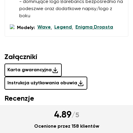
Wyrażam zgodę na przetwarzanie moich danych
- dominujące logo Barebarics bezpośrednio na
osobowych w rozumieniu
te warunki
i ich publikację.
podeszwie oraz dodatkowe napisy/logo z
boku
Dodaj ocenę
Wave
Legend
Enigma
Dropsta
Modely:
,
,
,
Załączniki
Karta gwarancyjna
Instrukcja użytkowania obuwia
Recenzje
4.89
/
5
Ocenione przez 158 klientów