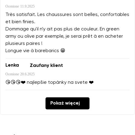
Ocenione
11.9.2025
Très satisfait. Les chaussures sont belles, confortables
et bien finies.
Dommage qu'il n'y ait pas plus de couleur. En green
army ou olive par exemple, je serai prêt à en acheter
plusieurs paires !
Longue vie à barebarics 😁
Lenka
Zaufany klient
Ocenione
20.6.2025
😘😘😘❤️ najlepšie topánky na svete ❤️
Pokaż więcej