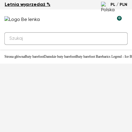
Letnia wyprzedaż %
PL / PLN
-33%
0
Strona główna
Buty barefoot
Damskie buty barefoot
Buty barefoot Barebarics Legend - Ice B