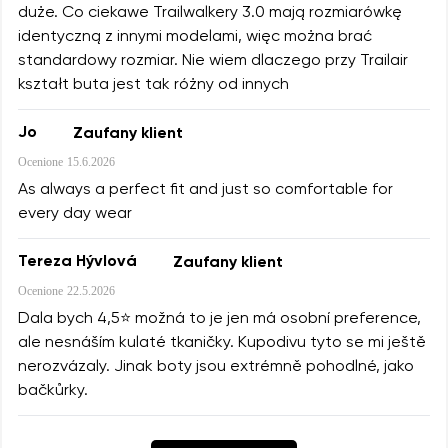
duże. Co ciekawe Trailwalkery 3.0 mają rozmiarówkę
identyczną z innymi modelami, więc można brać
standardowy rozmiar. Nie wiem dlaczego przy Trailair
kształt buta jest tak różny od innych
Jo
Zaufany klient
Ocenione
15.6.2026
As always a perfect fit and just so comfortable for
every day wear
Tereza Hývlová
Zaufany klient
Ocenione
22.5.2026
Dala bych 4,5⭐️ možná to je jen má osobní preference,
ale nesnáším kulaté tkaničky. Kupodivu tyto se mi ještě
nerozvázaly. Jinak boty jsou extrémně pohodlné, jako
bačkůrky.