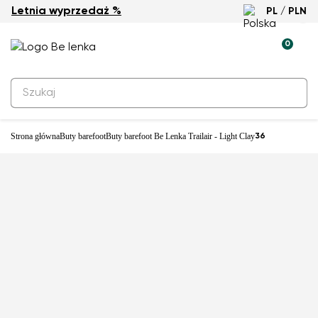
Letnia wyprzedaż %
PL / PLN
Nowość
0
Strona główna
Buty barefoot
Buty barefoot Be Lenka Trailair - Light Clay
36