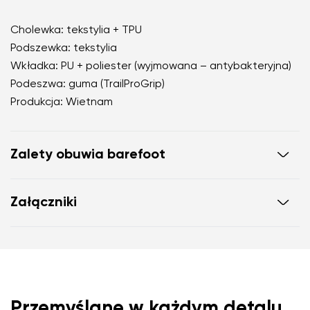
Cholewka: tekstylia + TPU
Podszewka: tekstylia
Wkładka: PU + poliester (wyjmowana – antybakteryjna)
Podeszwa: guma (TrailProGrip)
Produkcja: Wietnam
Zalety obuwia barefoot
ultra elastyczna podeszwa
Załączniki
zerowy drop: pięta i palce w jednej płaszczyźnie dla
zapewnienia prawidłowej postawy
Instrukcja użytkowania obuwia
obszerna końcówka dla palców u stóp
lekkie buty
Karta gwarancyjna
Przemyślane w każdym detalu