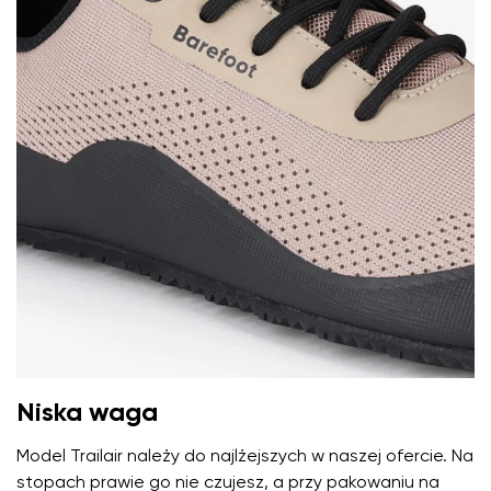
Imię i nazwisko
Imię
Wariant
Twój adres e-mail
Niska waga
Model Trailair należy do najlżejszych w naszej ofercie. Na
Zmień region
Numer zamówienia
stopach prawie go nie czujesz, a przy pakowaniu na