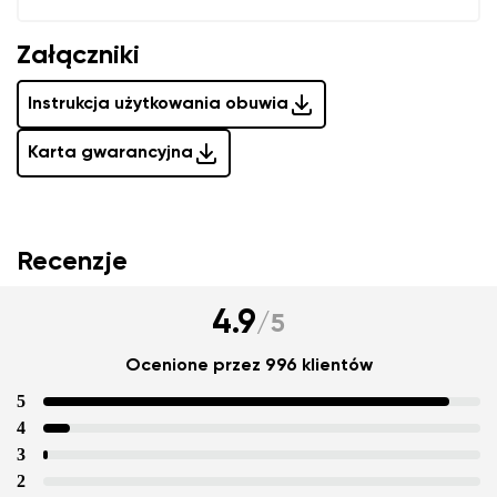
Załączniki
Instrukcja użytkowania obuwia
Karta gwarancyjna
Recenzje
4.9
/
5
Ocenione przez 996 klientów
5
4
3
2