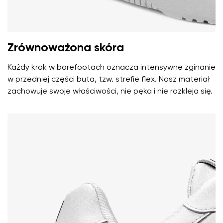
Wybierz język
Pytanie
Zrównoważona skóra
Ocena
Zmień
Każdy krok w barefootach oznacza intensywne zginanie
Wyrażam zgodę na przetwarzanie moich danych
w przedniej części buta, tzw. strefie flex. Nasz materiał
osobowych w rozumieniu
te warunki
i ich publikację.
Wyrażam zgodę na przetwarzanie moich danych
zachowuje swoje właściwości, nie pęka i nie rozkleja się.
osobowych w rozumieniu
te warunki
i ich publikację.
Dodaj ocenę