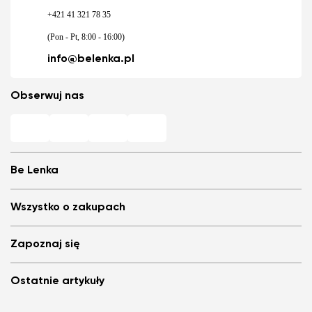
+421 41 321 78 35
(Pon - Pt, 8:00 - 16:00)
info@belenka.pl
Obserwuj nas
Be Lenka
Barefoot sklepy
Wszystko o zakupach
Store Locator
My i nasz zespół
Najczęściej zadawane pytania
Zapoznaj się
Be Lenka w mediach
Logowanie
Cookies
Poleć i dostań zniżke
Blog
Polityka prywatności
Ostatnie artykuły
Ogólne Warunki Sprzedaży
Be Lenka Kids
Program partnerski
Statut konkursu konsumentskiego
Be Lenka Recovery
Buty barefoot ArcticEdge testowane w ekstremalnych