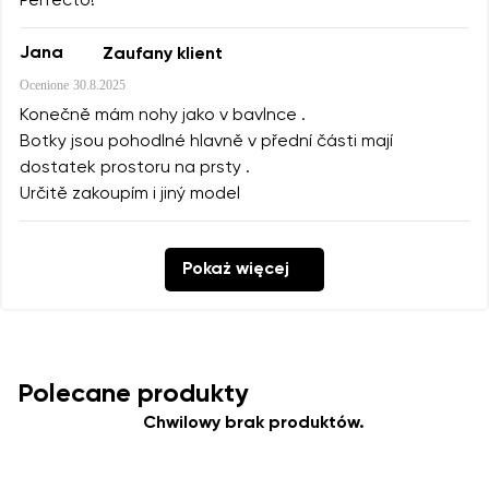
Perfecto!
Jana
Zaufany klient
Ocenione
30.8.2025
Konečně mám nohy jako v bavlnce .
Botky jsou pohodlné hlavně v přední části mají
dostatek prostoru na prsty .
Určitě zakoupím i jiný model
Pokaż więcej
Polecane produkty
Chwilowy brak produktów.