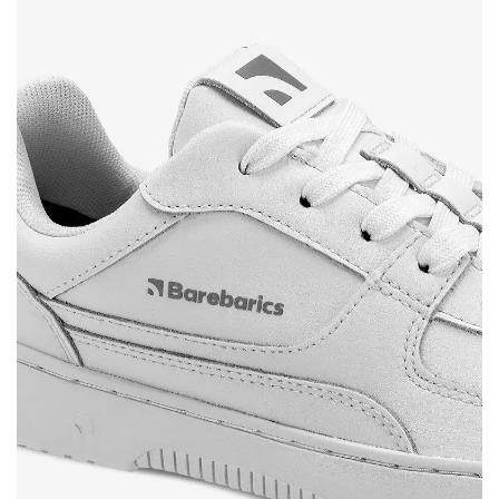
Imię i nazwisko
Imię
Wariant
Twój adres e-mail
Zmień region
Numer zamówienia
Wybierz kraj dostawy
Wariant
Ocena opisowa