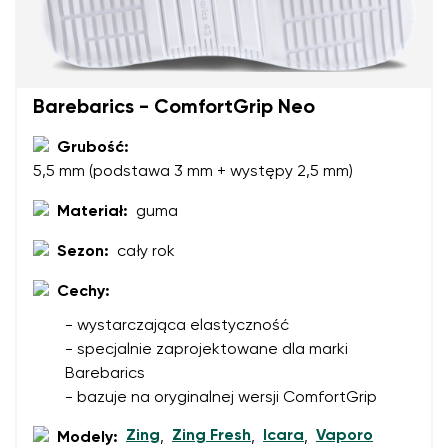
Barebarics - ComfortGrip Neo
Grubość:
5,5 mm (podstawa 3 mm + występy 2,5 mm)
Materiał:
guma
Sezon:
cały rok
Cechy:
- wystarczająca elastyczność
- specjalnie zaprojektowane dla marki
Barebarics
- bazuje na oryginalnej wersji ComfortGrip
Zing
Zing Fresh
Icara
Vaporo
Modely:
,
,
,