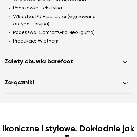
Podszewka:
tekstylna
Wkładka:
PU + poliester (wyjmowana -
antybakteryjna)
Podeszwa:
ComfortGrip Neo (guma)
Produkcja:
Wietnam
Zalety obuwia barefoot
Ultraelastyczna podeszwa
Załączniki
Zero drop
: pięta i palce w jednej płaszczyźnie dla
prawidłowej postawy
Instrukcja użytkowania obuwia
Obszerna końcówka dla palców
Lekkie obuwie
Karta gwarancyjna
Ikoniczne i stylowe. Dokładnie jak