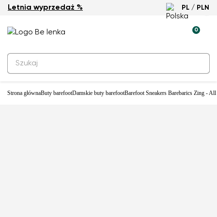
Letnia wyprzedaż %
PL / PLN
-28%
0
Strona główna
Buty barefoot
Damskie buty barefoot
Barefoot Sneakers Barebarics Zing - All