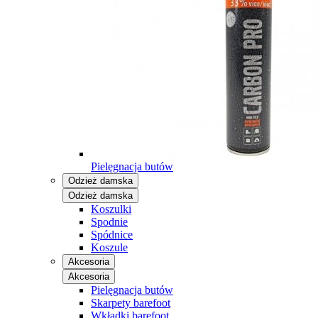
Pielęgnacja butów
Odzież damska
Odzież damska
Koszulki
Spodnie
Spódnice
Koszule
Akcesoria
Akcesoria
Pielęgnacja butów
Skarpety barefoot
Wkładki barefoot