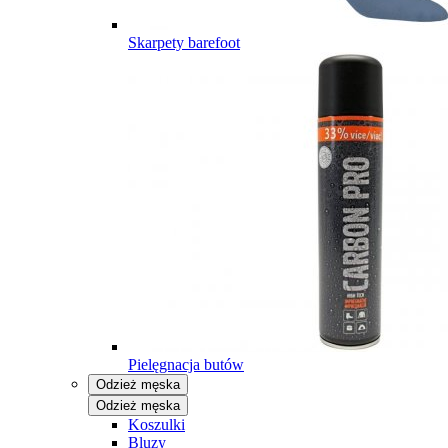
Skarpety barefoot
Pielęgnacja butów
Odzież męska
Odzież męska
Koszulki
Bluzy