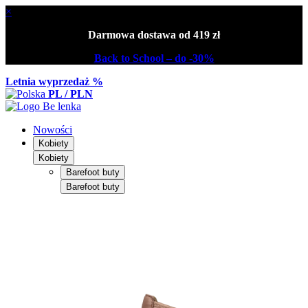
×
Darmowa dostawa od 419 zł
Back to School – do -30%
Letnia wyprzedaż %
PL / PLN
Nowości
Kobiety
Kobiety
Barefoot buty
Barefoot buty