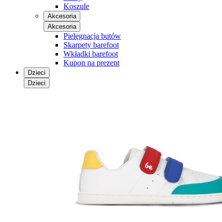
Koszule
Akcesoria
Akcesoria
Pielęgnacja butów
Skarpety barefoot
Wkładki barefoot
Kupon na prezent
Dzieci
Dzieci