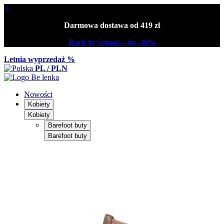
×
Darmowa dostawa od 419 zł
Back to School – do -30%
Letnia wyprzedaż %
PL / PLN
Nowości
Kobiety
Kobiety
Barefoot buty
Barefoot buty