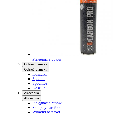
Pielęgnacja butów
Odzież damska
Odzież damska
Koszulki
Spodnie
Spódnice
Koszule
Akcesoria
Akcesoria
Pielęgnacja butów
Skarpety barefoot
Wkładki barefoot