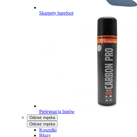
Skarpety barefoot
Pielęgnacja butów
Odzież męska
Odzież męska
Koszulki
Bluzy